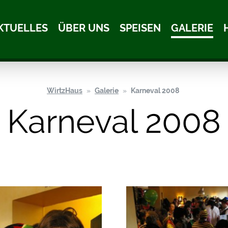
KTUELLES
ÜBER UNS
SPEISEN
GALERIE
WirtzHaus
Galerie
Karneval 2008
Karneval 2008