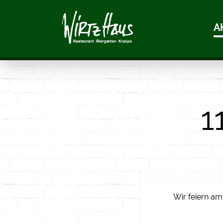
A
1
Wir feiern am