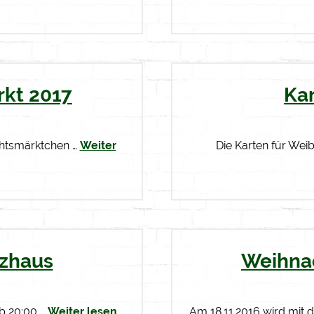
kt 2017
Ka
chtsmärktchen …
Weiter
Die Karten für Wei
tzhaus
Weihna
ab 20:00 …
Weiter lesen...
Am 18.11.2016 wird mit 