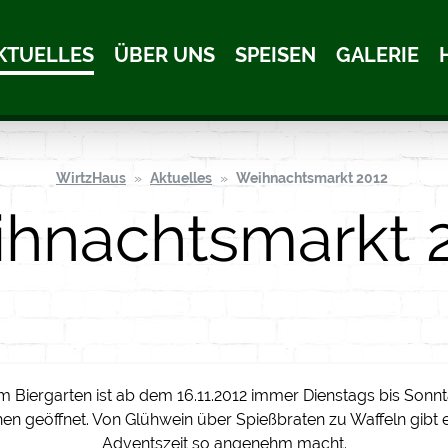
KTUELLES
ÜBER UNS
SPEISEN
GALERIE
WirtzHaus
Aktuelles
Weihnachtsmarkt 2012
hnachtsmarkt 
m Biergarten ist ab dem
16.11.2012
immer Dienstags bis Sonnt
n geöffnet. Von Glühwein über Spießbraten zu Waffeln gibt es
Adventszeit so angenehm macht.